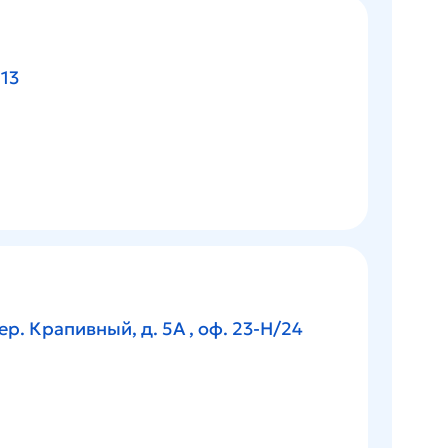
 13
ер. Крапивный, д. 5А
, оф.
23-Н/24