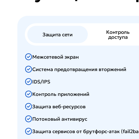
Контроль
Защита сети
доступа
Межсетевой экран
Система предотвращения вторжений
IDS/IPS
Контроль приложений
Защита веб-ресурсов
Потоковый антивирус
Защита сервисов от брутфорс-атак (fail2ba