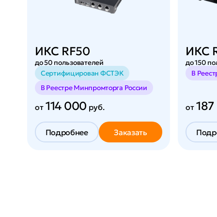
ИКС RF50
ИКС 
до 50 пользователей
до 150 п
Сертифицирован ФСТЭК
В Реес
В Реестре Минпромторга России
114 000
187
от
руб.
от
Подробнее
Заказать
Подр