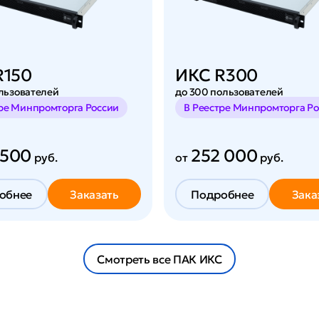
R150
ИКС R300
ользователей
до 300 пользователей
тре Минпромторга России
В Реестре Минпромторга Ро
 500
252 000
руб.
от
руб.
обнее
Заказать
Подробнее
Зака
Смотреть все ПАК ИКС