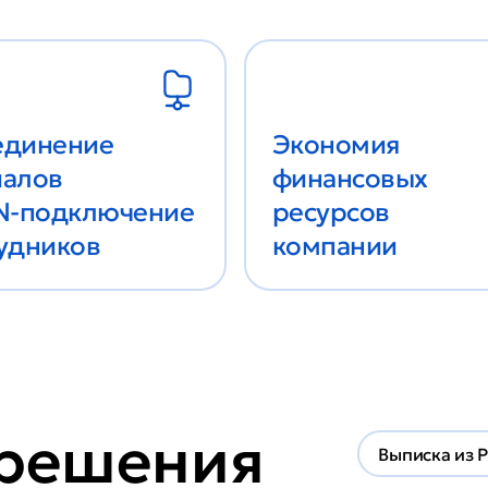
единение
Экономия
алов
финансовых
N-подключение
ресурсов
удников
компании
решения
Выписка из 