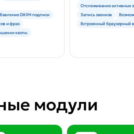
Отслеживание активных в
обавление DKIM-подписи
Запись звонков
Возмож
сов и фраз
Встроенный браузерный 
вышении квоты
ные модули