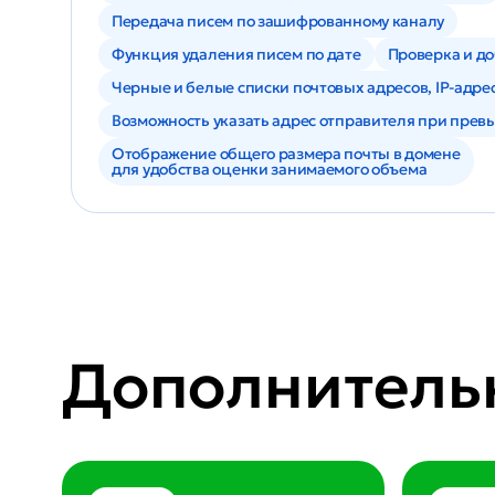
Передача писем по зашифрованному каналу
Функция удаления писем по дате
Проверка и д
Черные и белые списки почтовых адресов, IP-адре
Возможность указать адрес отправителя при пре
Отображение общего размера почты в домене
для удобства оценки занимаемого объема
Дополнитель