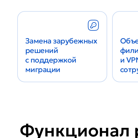
Замена зарубежных
Объ
решений
фили
с поддержкой
и VP
миграции
сотр
Функционал 