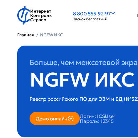
Интернет
8 800 555-92-97
Контроль
Звонок бесплатный
Сервер
Главная
NGFW ИКС
Больше, чем межсетевой экра
NGFW ИКС
Реестр российского ПО для ЭВМ и БД (№32
Логин: ICSUser
Демо онлайн
Пароль: 12345