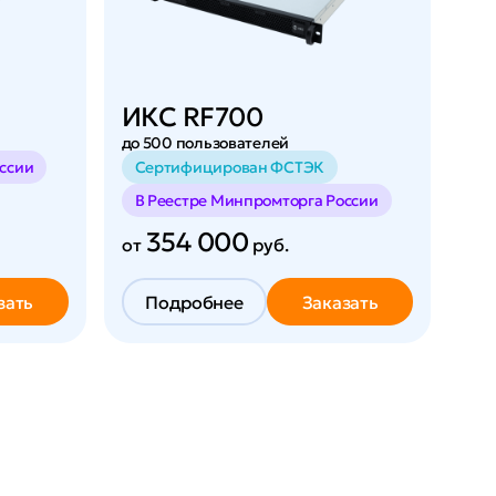
ИКС RF700
И
до 500 пользователей
до 
ссии
Сертифицирован ФСТЭК
С
В Реестре Минпромторга России
В 
354 000
от
руб.
от
зать
Подробнее
Заказать