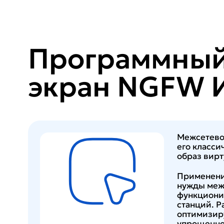
Программный
экран NGFW 
Межсетево
его класси
образ вирт
Применение
нужды межс
функционир
станций. Р
оптимизир
упрощенно