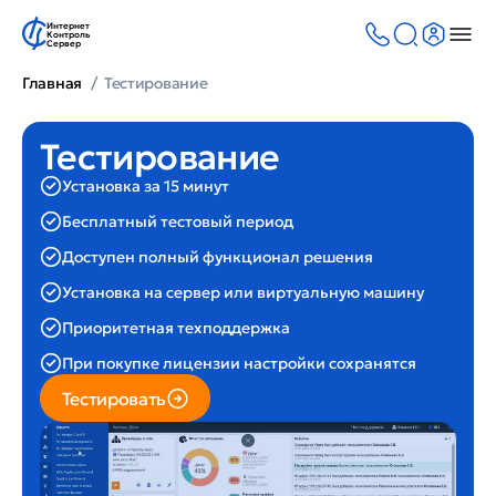
Интернет
Контроль
Сервер
Главная
Тестирование
Тестирование
Установка за 15 минут
Бесплатный тестовый период
Доступен полный функционал решения
Установка на сервер или виртуальную машину
Приоритетная техподдержка
При покупке лицензии настройки сохранятся
Тестировать