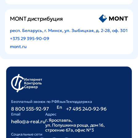
MONT дистрибуция
респ. Беларусь, г. Минск, ул. Зыбицкая, д. 2-28, оф. 301
+375 29 395-90-09
mont.ru
Интернет
Контроль
Сервер
Бесплатный звонок по РФ
Язык
Техподдержка
En
8 800 555-92-97
+7 495 240-92-96
Email
Адрес
г. Ярославль,
hello@a-real.ru
ул. Полушкина роща, дом 16,
строение 67а, офис №3
Cоциальные сети