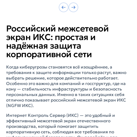
real.ru/index.php?article=117 Официальное письмо-
уведомление с инструкцией по установке
обновления отправлено на официальный
электронный почтовый ящик вашей компаний с
почтового ящика fstec@a-real.ru.
Российский межсетевой
экран ИКС: простая и
надёжная защита
корпоративной сети
Когда киберугрозы становятся всё изощрённее, а
требования к защите информации только растут, важно
выбрать решение, которое действительно работает.
Особенно это важно для компаний и госструктур, где на
кону — стабильность инфраструктуры и безопасность
персональных данных. Именно в таких ситуациях себя
отлично показывает российский межсетевой экран ИКС
(NGFW ИКС).
Интернет Контроль Сервер (ИКС) — это удобный и
эффективный межсетевой экран отечественного
производства, который помогает защитить
корпоративную сеть, соблюдая все требования по