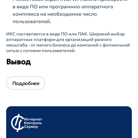
в виде ПО или программно-аппаратного
комплекса на необходимое число
пользователей.
ИКС поставляется в виде ПО или ПАК. Широкий выбор
аппаратных платформ для организаций разного
масштаба - от малого бизнеса до компаний с филиальной
сетью с сотнями пользователей.
Вывод
ИКС — это не просто "ещё один firewall". Это надёжный
российский межсетевой экран, который закрывает
реальные задачи бизнеса и госструктур. Он легко
внедряется, работает стабильно, помогает соблюдать
требования ИБ и при этом не требует сложной настройки.
Доступен бесплатный тестовый период, чтобы вы сами
убедились, как он работает в вашей инфраструктуре
Интернет
Контроль
Сервер