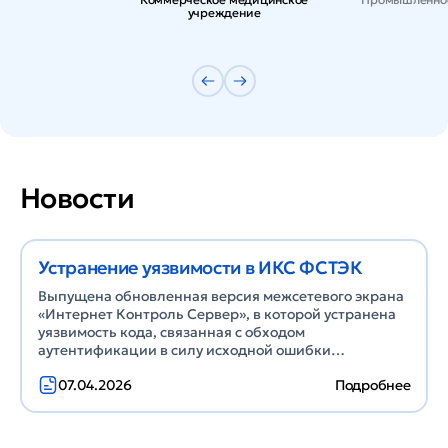
учреждение
Новости
Устранение уязвимости в ИКС ФСТЭК
Выпущена обновленная версия межсетевого экрана
«Интернет Контроль Сервер», в которой устранена
уязвимость кода, связанная с обходом
аутентификации в силу исходной ошибки
(временный идентификатор БДУ: BDU:2026-02101).
07.04.2026
Подробнее
Клиентам, использующим межсетевой экран ИКС
ФСТЭК (сертификат №4832 от 02.08.2024),
обновление доступно бесплатно. Ссылка на
инструкцию по установке обновления: https://doc.a-