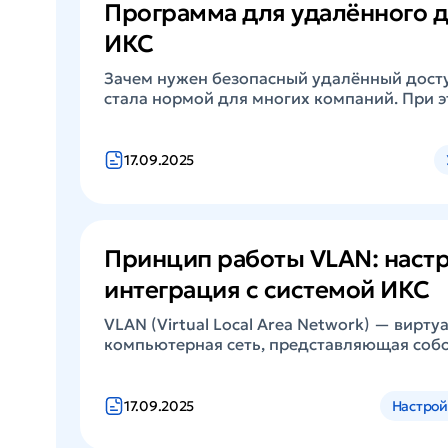
Программа для удалённого 
ИКС
Зачем нужен безопасный удалённый дост
стала нормой для многих компаний. При 
системного администратора — обеспечить
корпоративной сети без угрозы безопасн
ИКС позволяют: создать защищённый VPN
17.09.2025
правила подключения к корпоративным р
контролировать использование корпорат
удалённой работе; включить дополнител
(антивирус, антиспам) на уровне шлюза.
Принцип работы VLAN: наст
для удалённого доступа NGFW ИКС ...
интеграция с системой ИКС
VLAN (Virtual Local Area Network) — вирт
компьютерная сеть, представляющая соб
взаимодействующих по определенным пра
Компьютеры, составляющие VLAN-структур
на значительном удалении друг от друга (
17.09.2025
Настрой
городах или странах). Виртуальные сети 
хосты, подключенные к разным коммутато