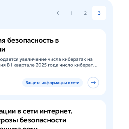
1
2
3
 безопасность в
ии
юдается увеличение числа кибератак на
я В I квартале 2025 года число кибератак
ские учреждения выросло на 24% по
рталом 2024 года. Из всех атак 40 %
ические компании, что значительно
Защита информации в сети
у (менее 10 %). Целью кибератак являлась
нных пациентов и сотрудников
й, информации о состоянии здоровья с
ции в сети интернет.
розы безопасности