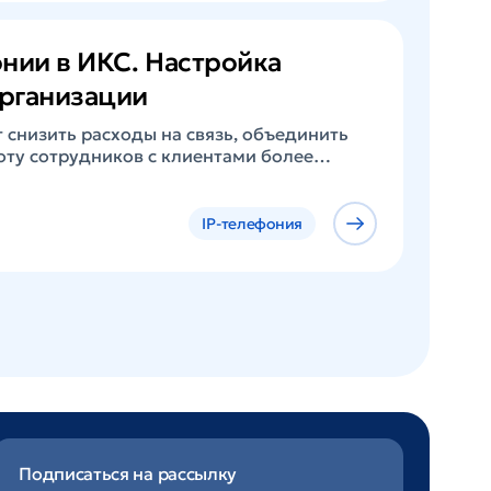
е ее в неизменном виде. Обеспечение
х ...
нии в ИКС. Настройка
организации
 снизить расходы на связь, объединить
оту сотрудников с клиентами более
ернет Контроль Сервера (ИКС) доступен
 базе Asterisk, который может работать
С и как VoIP-шлюз — для входящих и
IP-телефония
к это реализовано в ИКС Модуль
через веб-интерфейс. Он позволяет
ию вызовов, вести учёт, подключать
 автоответчики, голосовые ...
Подписаться на рассылку