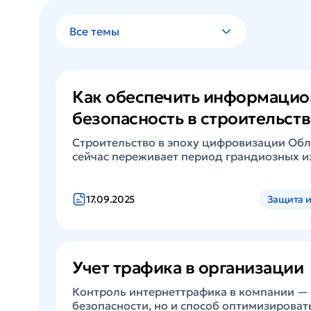
Все темы
Как обеспечить информаци
безопасность в строительств
Строительство в эпоху цифровизации Обл
сейчас переживает период грандиозных 
технологии все больше проникают в рабо
Программное обеспечение требуется не т
чертежей и проведения расчетов, но и дл
17.09.2025
Защита и
проектами, сотрудниками и обеспечения
ними. Не малую роль сыграл и уход многи
поэтому импортозамещение в сфере строи
никогда. Но, несмотря на быстрые темпы 
Учет трафика в организации
...
Контроль интернеттрафика в компании — 
безопасности, но и способ оптимизироват