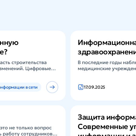
онную
Информационная
е?
здравоохранен
асть строительства
В последние годы набл
изменений. Цифровые
медицинские учреждени
чие процессы.
на российские медицин
олько для отрисовки
сравнению с первым ква
я управления
пришлось на фармацевт
нформации в сети
17.09.2025
 коммуникаций между
больше, чем в 2024 год
х иностранных игроков,
кража персональных да
тельства важно, как
медицинских учреждени
развития отечественных
целью ...
Защита информа
Современные уг
это не только вопрос
ь работу сотрудников,