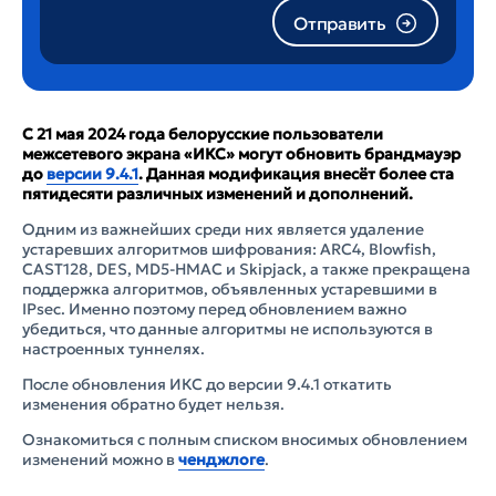
Отправить
С 21 мая 2024 года белорусские пользователи
межсетевого экрана «ИКС» могут обновить брандмауэр
до
версии 9.4.1
. Данная модификация внесёт более ста
пятидесяти различных изменений и дополнений.
Одним из важнейших среди них является удаление
устаревших алгоритмов шифрования: ARC4, Blowfish,
CAST128, DES, MD5-HMAC и Skipjack, а также прекращена
поддержка алгоритмов, объявленных устаревшими в
IPsec. Именно поэтому перед обновлением важно
убедиться, что данные алгоритмы не используются в
настроенных туннелях.
После обновления ИКС до версии 9.4.1 откатить
изменения обратно будет нельзя.
Ознакомиться с полным списком вносимых обновлением
изменений можно в
ченджлоге
.