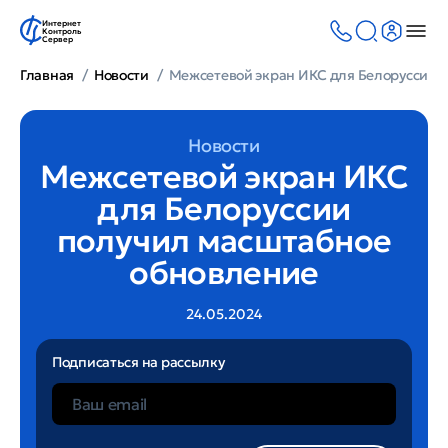
Интернет
Контроль
Сервер
Главная
Новости
Межсетевой экран ИКС для Белоруссии 
Новости
Межсетевой экран ИКС
для Белоруссии
получил масштабное
обновление
24.05.2024
Подписаться на рассылку